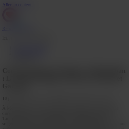
Aller au contenu
Rencontre Mature
Ici, la maturité a du charme
Rencontre Mature
>
Tarn-et-Garonne
>
Montauban
Connexion Discrète Mature à Montauban
: L'Art de Partager un Secret en Tarn-et-
Garonne
10
profils
8
nouveaux ce mois
Dernière connexion il y a 2h35
À Montauban, les rencontres mûres prennent une toute nouvelle
dimension grâce à notre site dédié aux célibataires exigeants du
Tarn-et-Garonne. Ici, la qualité prime : chaque profil est
soigneusement vérifié, garantissant des échanges authentiques et une
ambiance résolument sérieuse. Les meilleures rencontres du Tarn-et-