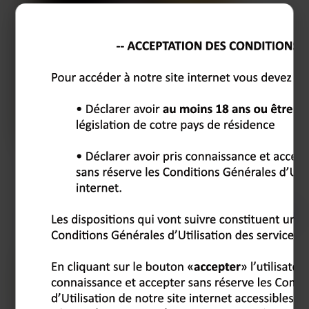
Candice
,
39 ans
Montauban
Y'a des soirs où c'est juste frustrant d'être seule dans son lit à
compter les secondes…
Voir son profil