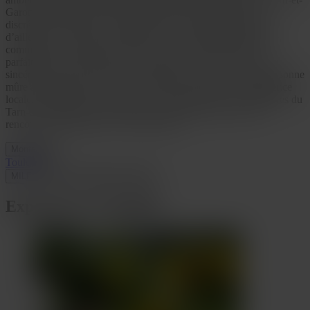
Garonne débutent souvent à Montauban, où l’élégance et la
discrétion sont de mise. Nombre de nos membres choisissent
d’ailleurs le Café de Paris, réputé pour son atmosphère raffinée,
comme lieu de premier rendez-vous. Ce cadre chic reflète
parfaitement l’esprit de notre communauté : respect, maturité et
sincérité. Si vous recherchez une relation sérieuse avec une personne
mûre à Montauban ou dans les environs, notre site est la référence
locale. Rejoignez-nous et découvrez pourquoi tant de célibataires du
Tarn-et-Garonne font confiance à notre plateforme pour des
rencontres authentiques et enrichissantes.
Montauban
Toulouse
MILF
Cougar
Libertine
Ronde
Expérience & Qualité